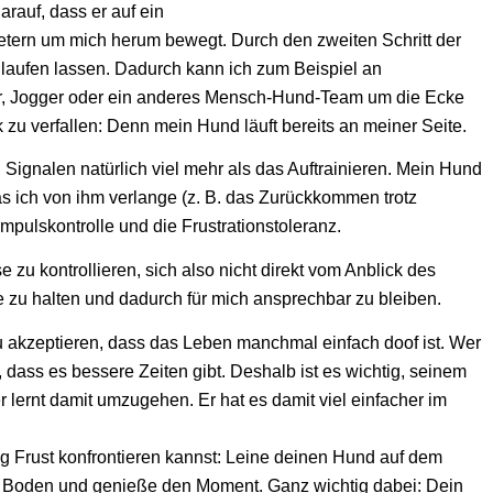
rauf, dass er auf ein
etern um mich herum bewegt. Durch den zweiten Schritt der
r laufen lassen. Dadurch kann ich zum Beispiel an
r, Jogger oder ein anderes Mensch-Hund-Team um die Ecke
u verfallen: Denn mein Hund läuft bereits an meiner Seite.
ignalen natürlich viel mehr als das Auftrainieren. Mein Hund
 ich von ihm verlange (z. B. das Zurückkommen trotz
mpulskontrolle und die Frustrationstoleranz.
 zu kontrollieren, sich also nicht direkt vom Anblick des
 zu halten und dadurch für mich ansprechbar zu bleiben.
 zu akzeptieren, dass das Leben manchmal einfach doof ist. Wer
ass es bessere Zeiten gibt. Deshalb ist es wichtig, seinem
r lernt damit umzugehen. Er hat es damit viel einfacher im
g Frust konfrontieren kannst: Leine deinen Hund auf dem
en Boden und genieße den Moment. Ganz wichtig dabei: Dein