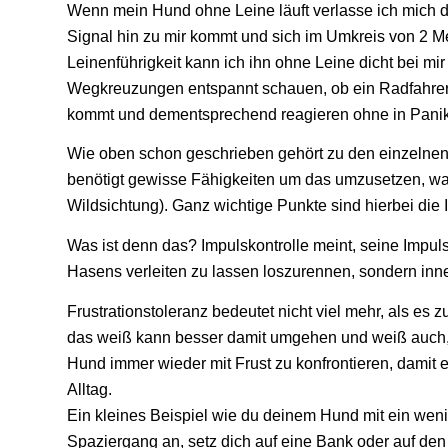
Wenn mein Hund ohne Leine läuft verlasse ich mich da
Signal hin zu mir kommt und sich im Umkreis von 2 M
Leinenführigkeit kann ich ihn ohne Leine dicht bei mi
Wegkreuzungen entspannt schauen, ob ein Radfahre
kommt und dementsprechend reagieren ohne in Panik z
Wie oben schon geschrieben gehört zu den einzelnen S
benötigt gewisse Fähigkeiten um das umzusetzen, was
Wildsichtung). Ganz wichtige Punkte sind hierbei die I
Was ist denn das? Impulskontrolle meint, seine Impulse
Hasens verleiten zu lassen loszurennen, sondern inne
Frustrationstoleranz bedeutet nicht viel mehr, als es
das weiß kann besser damit umgehen und weiß auch, d
Hund immer wieder mit Frust zu konfrontieren, damit e
Alltag.
Ein kleines Beispiel wie du deinem Hund mit ein weni
Spaziergang an, setz dich auf eine Bank oder auf d