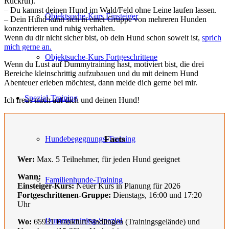
Rückruf).
– Du kannst deinen Hund im Wald/Feld ohne Leine laufen lassen.
Objektsuche-Kurs Einsteiger
– Dein Hund kann sich in einer Gruppe von mehreren Hunden
konzentrieren und ruhig verhalten.
Wenn du dir nicht sicher bist, ob dein Hund schon soweit ist,
sprich
mich gerne an.
Objektsuche-Kurs Fortgeschrittene
Wenn du Lust auf Dummytraining hast, motiviert bist, die drei
Bereiche kleinschrittig aufzubauen und du mit deinem Hund
Abenteuer erleben möchtest, dann melde dich gerne bei mir.
Spezial-Training
Ich freue mich auf dich und deinen Hund!
Facts
Hundebegegnungs-Training
Wer:
Max. 5 Teilnehmer, für jeden Hund geeignet
Wann:
Familienhunde-Training
Einsteiger-Kurs:
Neuer Kurs in Planung für 2026
Fortgeschrittenen-Gruppe:
Dienstags, 16:00 und 17:20
Uhr
Dummytraining-Spezial
Wo:
65931 Frankfurt/Sindlingen (Trainingsgelände) und