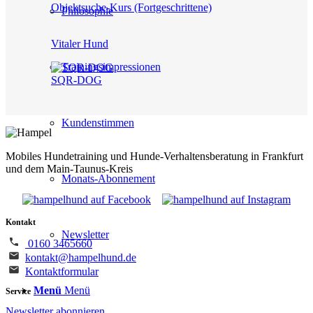
Objektsuche-Kurs (Fortgeschrittene)
Philosophie
Vitaler Hund
Trainingsimpressionen
SQR-DOG
Kundenstimmen
Mobiles Hundetraining und Hunde-Verhaltensberatung in Frankfurt
und dem Main-Taunus-Kreis
Monats-Abonnement
Kontakt
Newsletter
0160 3465660
kontakt@hampelhund.de
Kontaktformular
Menü
Menü
Service
Newsletter abonnieren