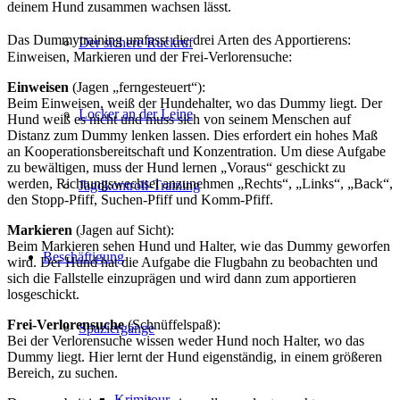
deinem Hund zusammen wachsen lässt.
Das Dummytraining umfasst die drei Arten des Apportierens:
Der sichere Rückruf
Einweisen, Markieren und der Frei-Verlorensuche:
Einweisen
(Jagen „ferngesteuert“):
Beim Einweisen, weiß der Hundehalter, wo das Dummy liegt. Der
Locker an der Leine
Hund weiß es nicht und muss sich von seinem Menschen auf
Distanz zum Dummy lenken lassen. Dies erfordert ein hohes Maß
an Kooperationsbereitschaft und Konzentration. Um diese Aufgabe
zu bewältigen, muss der Hund lernen „Voraus“ geschickt zu
werden, Richtungswechsel anzunehmen „Rechts“, „Links“, „Back“,
Jagdkontroll-Training
den Stopp-Pfiff, Suchen-Pfiff und Komm-Pfiff.
Markieren
(Jagen auf Sicht):
Beim Markieren sehen Hund und Halter, wie das Dummy geworfen
Beschäftigung
wird. Der Hund hat die Aufgabe die Flugbahn zu beobachten und
sich die Fallstelle einzuprägen und wird dann zum apportieren
losgeschickt.
Frei-Verlorensuche
(Schnüffelspaß):
Spaziergänge
Bei der Verlorensuche wissen weder Hund noch Halter, wo das
Dummy liegt. Hier lernt der Hund eigenständig, in einem größeren
Bereich, zu suchen.
Krimitour