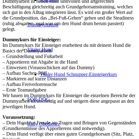
Dummyarbeit ist neben einer sinnvollen und artgerechten
Beschäftigung gleichzeitig auch Grundgehorsamstraining, welches
sich gut in den Alltag integrieren lässt. Es wird ein großer Wert auf
die Grundposition, das „Bei-Fuß-Gehen“ gehen und die Steadiness
(ruhig abwarten, egal was um den Hund drum herum passiert)
Dummytraining
gelegt.
Dummykurs für Einsteiger:
Im Dummykurs für Einsteiger erarbeitest du mit deinem Hund die
Vitaler Hund
Basics der Dummyarbeit:
– Grundstellung und Fußarbeit
– Apportieren mit Abgabe in die Hand
– Einweisen (Vorausschicken auf das Dummy)
– Aufbau Suchen-Pfiff
Vitaler Hund Schnupper-Einsteigerkurs
– Markieren auf kurze Distanzen
– Aufbau Freiverlorensuche
– Erste Teamaufgaben
Wir bauen im Dummykurs für Einsteiger die einzelnen Bereiche der
SQR-DOG
Dummyarbeit kleinschrittig auf und steigern diese angepasst an den
jeweiligen Hund.
Voraussetzung:
– Dein Hund hat Freude am Tragen und Bringen von Gegenständen
Rally Obedience
(Grundkenntnisse des Apportierens sind notwendig).
– Dein Hund verfügt über einen guten Grundgehorsam (Sitz, Platz,