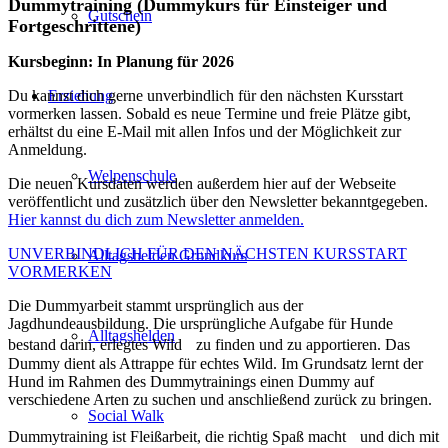
Dummytraining (Dummykurs für Einsteiger und
Gutschein
Fortgeschrittene)
Kursbeginn: In Planung für 2026
Erziehung
Du kannst dich gerne unverbindlich für den nächsten Kursstart
vormerken lassen. Sobald es neue Termine und freie Plätze gibt,
erhältst du eine E-Mail mit allen Infos und der Möglichkeit zur
Anmeldung.
Welpenschule
Die neuen Kursdaten werden außerdem hier auf der Webseite
veröffentlicht und zusätzlich über den Newsletter bekanntgegeben.
Hier kannst du dich zum Newsletter anmelden.
UNVERBINDLICH FÜR DEN NÄCHSTEN KURSSTART
Alltagshelden Grundkurs
VORMERKEN
Die Dummyarbeit stammt ursprünglich aus der
Jagdhundeausbildung. Die ursprüngliche Aufgabe für Hunde
Alltagshelden
bestand darin, erlegtes Wild zu finden und zu apportieren. Das
Dummy dient als Attrappe für echtes Wild. Im Grundsatz lernt der
Hund im Rahmen des Dummytrainings einen Dummy auf
verschiedene Arten zu suchen und anschließend zurück zu bringen.
Social Walk
Dummytraining ist Fleißarbeit, die richtig Spaß macht und dich mit