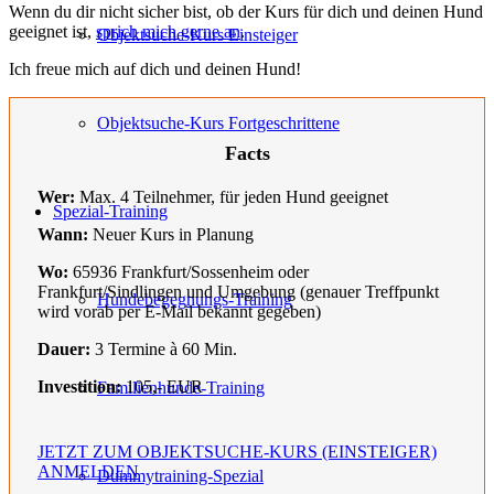
Wenn du dir nicht sicher bist, ob der Kurs für dich und deinen Hund
geeignet ist,
sprich mich gerne an
.
Objektsuche-Kurs Einsteiger
Ich freue mich auf dich und deinen Hund!
Objektsuche-Kurs Fortgeschrittene
Facts
Wer:
Max. 4 Teilnehmer, für jeden Hund geeignet
Spezial-Training
Wann:
Neuer Kurs in Planung
Wo:
65936 Frankfurt/Sossenheim oder
Frankfurt/Sindlingen und Umgebung (genauer Treffpunkt
Hundebegegnungs-Training
wird vorab per E-Mail bekannt gegeben)
Dauer:
3 Termine à 60 Min.
Investition:
105,- EUR
Familienhunde-Training
JETZT ZUM OBJEKTSUCHE-KURS (EINSTEIGER)
ANMELDEN
Dummytraining-Spezial