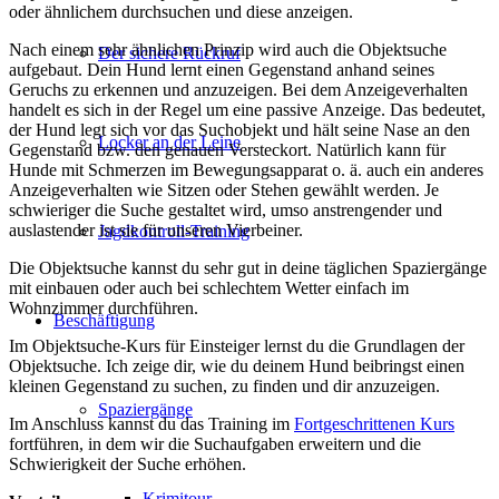
oder ähnlichem durchsuchen und diese anzeigen.
Nach einem sehr ähnlichen Prinzip wird auch die Objektsuche
Der sichere Rückruf
aufgebaut. Dein Hund lernt einen Gegenstand anhand seines
Geruchs zu erkennen und anzuzeigen. Bei dem Anzeigeverhalten
handelt es sich in der Regel um eine passive Anzeige. Das bedeutet,
der Hund legt sich vor das Suchobjekt und hält seine Nase an den
Locker an der Leine
Gegenstand bzw. den genauen Versteckort. Natürlich kann für
Hunde mit Schmerzen im Bewegungsapparat o. ä. auch ein anderes
Anzeigeverhalten wie Sitzen oder Stehen gewählt werden. Je
schwieriger die Suche gestaltet wird, umso anstrengender und
auslastender ist sie für unseren Vierbeiner.
Jagdkontroll-Training
Die Objektsuche kannst du sehr gut in deine täglichen Spaziergänge
mit einbauen oder auch bei schlechtem Wetter einfach im
Wohnzimmer durchführen.
Beschäftigung
Im Objektsuche-Kurs für Einsteiger lernst du die Grundlagen der
Objektsuche. Ich zeige dir, wie du deinem Hund beibringst einen
kleinen Gegenstand zu suchen, zu finden und dir anzuzeigen.
Spaziergänge
Im Anschluss kannst du das Training im
Fortgeschrittenen Kurs
fortführen, in dem wir die Suchaufgaben erweitern und die
Schwierigkeit der Suche erhöhen.
Krimitour