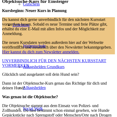
Objektsuche-Kurs für Einsteiger
Gutschein
Kursbeginn: Neuer Kurs in Planung
Du kannst dich gerne unverbindlich für den nächsten Kursstart
vormerken lassen. Sobald es neue Termine und freie Plätze gibt,
Erziehung
erhältst du eine E-Mail mit allen Infos und der Möglichkeit zur
Anmeldung.
Die neuen Kursdaten werden außerdem hier auf der Webseite
Welpenschule
veröffentlicht und zusätzlich über den Newsletter bekanntgegeben.
Hier kannst du dich zum Newsletter anmelden.
UNVERBINDLICH FÜR DEN NÄCHSTEN KURSSTART
VORMERKEN
Alltagshelden Grundkurs
Glücklich und ausgelastet soll dein Hund sein?
Dann ist der Objektsuche-Kurs genau das Richtige für dich und
Alltagshelden
deinen Hund!
Was genau ist die Objektsuche?
Die Objektsuche stammt aus dem Einsatz von Polizei- und
Social Walk
Zollhunden. Du hast bestimmt schon einmal gesehen, wie Hunde
Gepäckstücke nach Sprengstoff oder Menschen/Orte nach Drogen