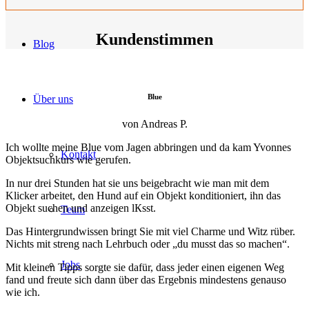
Kundenstimmen
Blog
Blue
Über uns
von Andreas P.
Ich wollte meine Blue vom Jagen abbringen und da kam Yvonnes
Kontakt
Objektsuchkurs wie gerufen.
In nur drei Stunden hat sie uns beigebracht wie man mit dem
Klicker arbeitet, den Hund auf ein Objekt konditioniert, ihn das
Objekt suchen und anzeigen lКsst.
Team
Das Hintergrundwissen bringt Sie mit viel Charme und Witz rüber.
Nichts mit streng nach Lehrbuch oder „du musst das so machen“.
Jobs
Mit kleinen Tipps sorgte sie dafür, dass jeder einen eigenen Weg
fand und freute sich dann über das Ergebnis mindestens genauso
wie ich.