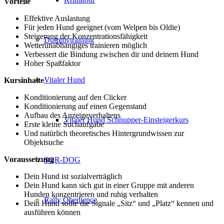
Vorteile
Effektive Auslastung
Für jeden Hund geeignet (vom Welpen bis Oldie)
Steigerung der Konzentrationsfähigkeit
Dummytraining
Wetterunabhängiges trainieren möglich
Verbessert die Bindung zwischen dir und deinem Hund
Hoher Spaßfaktor
Vitaler Hund
Kursinhalte
Konditionierung auf den Clicker
Konditionierung auf einen Gegenstand
Aufbau des Anzeigeverhaltens
Vitaler Hund Schnupper-Einsteigerkurs
Erste kleine Suchaufgabe
Und natürlich theoretisches Hintergrundwissen zur
Objektsuche
Voraussetzung
SQR-DOG
Dein Hund ist sozialverträglich
Dein Hund kann sich gut in einer Gruppe mit anderen
Hunden konzentrieren und ruhig verhalten
Rally Obedience
Dein Hund sollte die Signale „Sitz“ und „Platz“ kennen und
ausführen können