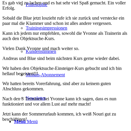
Es gab viel zu lachen und es hat sehr viel Spaß gemacht. Ein voller
Philosophie
Erfolg.
Sobald die Blue jetzt loszieht rufe ich sie zurück und verstecke ein
paar mal die Klammer und schon ist alles andere vergessen.
Trainingsimpressionen
Kann ich jedem nur empfehlen, sowohl die Yvonne als Trainerin als
auch den Objektsuche-Kurs.
Vielen Dank Yvonne und mach weiter so.
Kundenstimmen
Andreas und Blue sind beim nächsten Kurs gerne wieder dabei.
Wir haben den Objektsuche-Einsteiger-Kurs gebucht und ich bin
hellauf begeistert!!!
Monats-Abonnement
Wir hatten bereits Vorerfahrung, sind aber zu keinem guten
Abschluss gekommen.
Newsletter
Nach den 3 Terminen bei Yvonne kann ich sagen, dass es nun
funktioniert und vor allem Lust auf mehr macht!
Jetzt kann der Sommerurlaub kommen, ich weiß Nouri gut zu
beschäftigen!
Menü
Menü