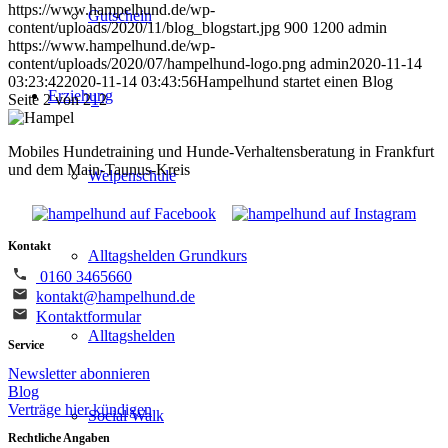
https://www.hampelhund.de/wp-
Gutschein
content/uploads/2020/11/blog_blogstart.jpg
900
1200
admin
https://www.hampelhund.de/wp-
content/uploads/2020/07/hampelhund-logo.png
admin
2020-11-14
03:23:42
2020-11-14 03:43:56
Hampelhund startet einen Blog
Erziehung
Seite 2 von 2
1
2
Mobiles Hundetraining und Hunde-Verhaltensberatung in Frankfurt
und dem Main-Taunus-Kreis
Welpenschule
Kontakt
Alltagshelden Grundkurs
0160 3465660
kontakt@hampelhund.de
Kontaktformular
Alltagshelden
Service
Newsletter abonnieren
Blog
Verträge hier kündigen
Social Walk
Rechtliche Angaben