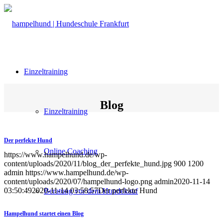
Einzeltraining
Blog
Einzeltraining
Der perfekte Hund
Online Coaching
https://www.hampelhund.de/wp-
content/uploads/2020/11/blog_der_perfekte_hund.jpg
900
1200
admin
https://www.hampelhund.de/wp-
content/uploads/2020/07/hampelhund-logo.png
admin
2020-11-14
03:50:49
2020-11-14 03:58:57
Der perfekte Hund
Beratung vor dem Hundekauf
Hampelhund startet einen Blog