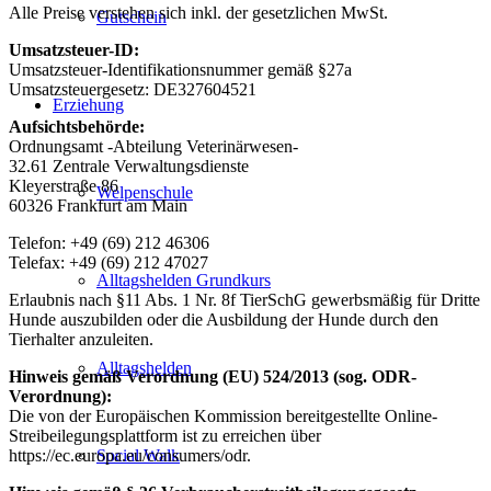
Alle Preise verstehen sich inkl. der gesetzlichen MwSt.
Gutschein
Umsatzsteuer-ID:
Umsatzsteuer-Identifikationsnummer gemäß §27a
Umsatzsteuergesetz: DE327604521
Erziehung
Aufsichtsbehörde:
Ordnungsamt -Abteilung Veterinärwesen-
32.61 Zentrale Verwaltungsdienste
Kleyerstraße 86
Welpenschule
60326 Frankfurt am Main
Telefon: +49 (69) 212 46306
Telefax: +49 (69) 212 47027
Alltagshelden Grundkurs
Erlaubnis nach §11 Abs. 1 Nr. 8f TierSchG gewerbsmäßig für Dritte
Hunde auszubilden oder die Ausbildung der Hunde durch den
Tierhalter anzuleiten.
Alltagshelden
Hinweis gemäß Verordnung (EU) 524/2013 (sog. ODR-
Verordnung):
Die von der Europäischen Kommission bereitgestellte Online-
Streibeilegungsplattform ist zu erreichen über
https://ec.europa.eu/consumers/odr.
Social Walk