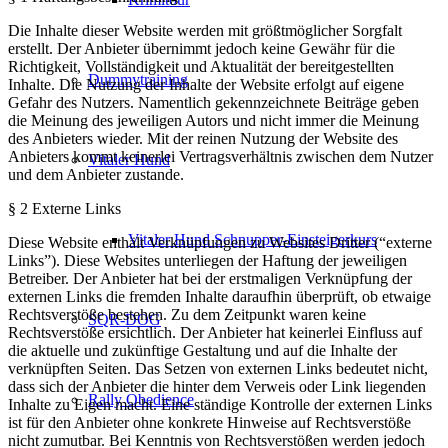
Die Inhalte dieser Website werden mit größtmöglicher Sorgfalt
erstellt. Der Anbieter übernimmt jedoch keine Gewähr für die
Richtigkeit, Vollständigkeit und Aktualität der bereitgestellten
Dummytraining
Inhalte. Die Nutzung der Inhalte der Website erfolgt auf eigene
Gefahr des Nutzers. Namentlich gekennzeichnete Beiträge geben
die Meinung des jeweiligen Autors und nicht immer die Meinung
des Anbieters wieder. Mit der reinen Nutzung der Website des
Anbieters kommt keinerlei Vertragsverhältnis zwischen dem Nutzer
Vitaler Hund
und dem Anbieter zustande.
§ 2 Externe Links
Vitaler Hund Schnupper-Einsteigerkurs
Diese Website enthält Verknüpfungen zu Websites Dritter (“externe
Links”). Diese Websites unterliegen der Haftung der jeweiligen
Betreiber. Der Anbieter hat bei der erstmaligen Verknüpfung der
externen Links die fremden Inhalte daraufhin überprüft, ob etwaige
Rechtsverstöße bestehen. Zu dem Zeitpunkt waren keine
SQR-DOG
Rechtsverstöße ersichtlich. Der Anbieter hat keinerlei Einfluss auf
die aktuelle und zukünftige Gestaltung und auf die Inhalte der
verknüpften Seiten. Das Setzen von externen Links bedeutet nicht,
dass sich der Anbieter die hinter dem Verweis oder Link liegenden
Rally Obedience
Inhalte zu Eigen macht. Eine ständige Kontrolle der externen Links
ist für den Anbieter ohne konkrete Hinweise auf Rechtsverstöße
nicht zumutbar. Bei Kenntnis von Rechtsverstößen werden jedoch