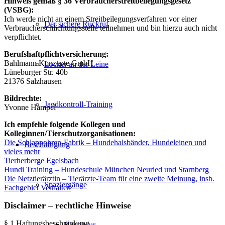
Hinweis gemäß § 36 Verbraucherstreitbeilegungsgesetz
(VSBG):
Ich werde nicht an einem Streitbeilegungsverfahren vor einer
Der sichere Rückruf
Verbraucherschlichtungsstelle teilnehmen und bin hierzu auch nicht
verpflichtet.
Berufshaftpflichtversicherung:
Bahlmann Konzepte GmbH
Locker an der Leine
Lüneburger Str. 40b
21376 Salzhausen
Bildrechte:
Jagdkontroll-Training
Yvonne Hampel
Ich empfehle folgende Kollegen und
Kolleginnen/Tierschutzorganisationen:
Die Schlappohren-Fabrik – Hundehalsbänder, Hundeleinen und
Beschäftigung
vieles mehr
Tierherberge Egelsbach
Hundi Training – Hundeschule München Neuried und Starnberg
Die Netztierärztin – Tierärzte-Team für eine zweite Meinung, insb.
Spaziergänge
Fachgebiet Verhalten
Disclaimer – rechtliche Hinweise
§ 1 Haftungsbeschränkung
Krimitour