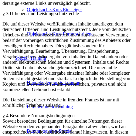
derartige externe Links unverzüglich gelöscht.
Objektsuche-Kurs Einsteiger
§ 3 Urheber- und Leistungsschutzrechte
Die auf dieser Website veröffentlichten Inhalte unterliegen dem
deutschen Urheber- und Leistungsschutzrecht. Jede vom deutschen
Objektsuche-Kurs Fortgeschrittene
Urheber- und Leistungsschutzrecht nicht zugelassene Verwertung
bedarf der vorherigen schriftlichen Zustimmung des Anbieters oder
jeweiligen Rechteinhabers. Dies gilt insbesondere für
Vervielfältigung, Bearbeitung, Übersetzung, Einspeicherung,
Verarbeitung bzw. Wiedergabe von Inhalten in Datenbanken oder
Spezial-Training
anderen elektronischen Medien und Systemen. Inhalte und Rechte
Dritter sind dabei als solche gekennzeichnet. Die unerlaubte
Vervielfältigung oder Weitergabe einzelner Inhalte oder kompletter
Seiten ist nicht gestattet und strafbar. Lediglich die Herstellung von
Hundebegegnungs-Training
Kopien und Downloads für den persönlichen, privaten und nicht
kommerziellen Gebrauch ist erlaubt.
Die Darstellung dieser Website in fremden Frames ist nur mit
schriftlicher Erlaubnis zulässig.
Familienhunde-Training
§ 4 Besondere Nutzungsbedingungen
Soweit besondere Bedingungen für einzelne Nutzungen dieser
Website von den vorgenannten Paragraphen abweichen, wird an
Dummytraining-Spezial
entsprechender Stelle ausdrücklich darauf hingewiesen. In diesem